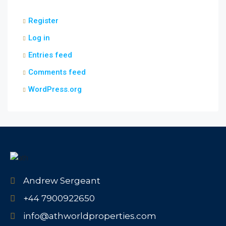
Register
Log in
Entries feed
Comments feed
WordPress.org
Andrew Sergeant
+44 7900922650
info@athworldproperties.com