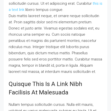
sollicitudin cursus. Ut et adipiscing erat. Curabitur
this is
a text link
libero tempus congue.
Duis mattis laoreet neque, et ornare neque sollicitudin
at. Proin sagittis dolor sed mi elementum pretium.
Donec et justo ante. Vivamus egestas sodales est, eu
rhoncus urna semper eu. Cum sociis natoque
penatibus et magnis dis parturient montes, nascetur
ridiculus mus. Integer tristique elit lobortis purus
bibendum, quis dictum metus mattis. Phasellus
posuere felis sed eros porttitor mattis. Curabitur massa
magna, tempor in blandit id, porta in ligula. Aliquam
laoreet nisl massa, at interdum mauris sollicitudin et.
Quisque This Is A Link Nibh
Facilisis At Malesuada
Nullam tempus sollicitudin cursus. Nulla elit mauris,
volutpat eu varius malesuada, pulvinar eu ligula. Ut et