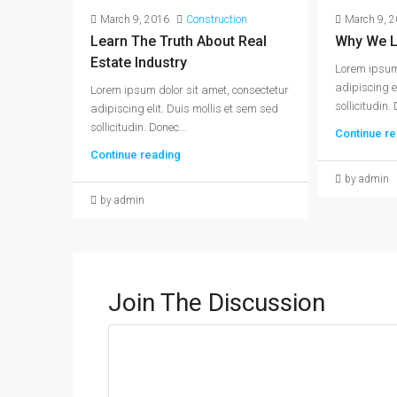
March 9, 2016
Construction
March 9, 
Learn The Truth About Real
Why We L
Estate Industry
Lorem ipsum 
adipiscing e
Lorem ipsum dolor sit amet, consectetur
sollicitudin. 
adipiscing elit. Duis mollis et sem sed
sollicitudin. Donec...
Continue re
Continue reading
by admin
by admin
Join The Discussion