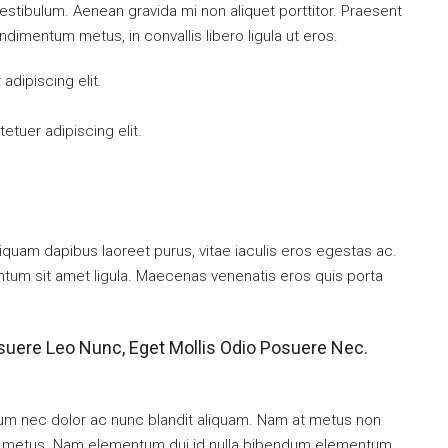
tibulum. Aenean gravida mi non aliquet porttitor. Praesent
ndimentum metus, in convallis libero ligula ut eros.
dipiscing elit.
tuer adipiscing elit.
iquam dapibus laoreet purus, vitae iaculis eros egestas ac.
entum sit amet ligula. Maecenas venenatis eros quis porta
suere Leo Nunc, Eget Mollis Odio Posuere Nec.
ulum nec dolor ac nunc blandit aliquam. Nam at metus non
mi metus. Nam elementum dui id nulla bibendum elementum.