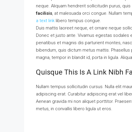
neque. Aliquam hendrerit sollicitudin purus, qu
facilisis
, at malesuada orci congue. Nullam tempu
a text link
libero tempus congue.
Duis mattis laoreet neque, et ornare neque solli
Donec et justo ante. Vivamus egestas sodales 
penatibus et magnis dis parturient montes, nascet
bibendum, quis dictum metus mattis. Phasellus p
magna, tempor in blandit id, porta in ligula. Aliq
Quisque This Is A Link Nibh F
Nullam tempus sollicitudin cursus. Nulla elit maur
adipiscing erat. Curabitur adipiscing erat vel 
Aenean gravida mi non aliquet porttitor. Praese
metus, in convallis libero ligula ut eros.