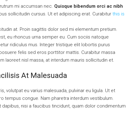
is rutrum mi accumsan nec.
Quisque bibendum orci ac nibh
s sollicitudin cursus. Ut et adipiscing erat. Curabitur
this is
citudin at. Proin sagittis dolor sed mi elementum pretium.
est, eu rhoncus urna semper eu. Cum sociis natoque
ur ridiculus mus. Integer tristique elit lobortis purus
osuere felis sed eros porttitor mattis. Curabitur massa
uam laoreet nisl massa, at interdum mauris sollicitudin et.
acilisis At Malesuada
is, volutpat eu varius malesuada, pulvinar eu ligula. Ut et
libero tempus congue. Nam pharetra interdum vestibulum.
nt dapibus, nisi a faucibus tincidunt, quam dolor condimentum