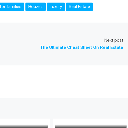
or families
Houzez
Luxury
Real Estate
Next post
The Ultimate Cheat Sheet On Real Estate