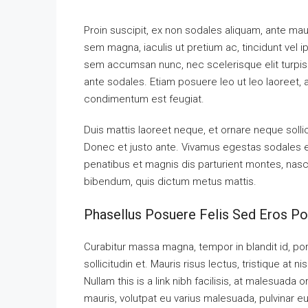
Proin suscipit, ex non sodales aliquam, ante maur
sem magna, iaculis ut pretium ac, tincidunt vel
sem accumsan nunc, nec scelerisque elit turpis e
ante sodales. Etiam posuere leo ut leo laoreet, a g
condimentum est feugiat.
Duis mattis laoreet neque, et ornare neque solli
Donec et justo ante. Vivamus egestas sodales 
penatibus et magnis dis parturient montes, nascet
bibendum, quis dictum metus mattis.
Phasellus Posuere Felis Sed Eros Por
Curabitur massa magna, tempor in blandit id, port
sollicitudin et. Mauris risus lectus, tristique at ni
Nullam this is a link nibh facilisis, at malesuada 
mauris, volutpat eu varius malesuada, pulvinar eu 