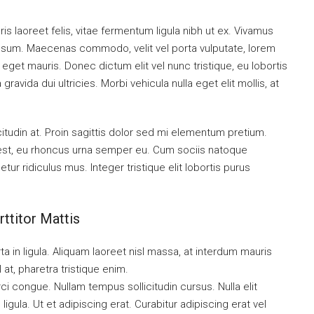
is laoreet felis, vitae fermentum ligula nibh ut ex. Vivamus
 ipsum. Maecenas commodo, velit vel porta vulputate, lorem
get mauris. Donec dictum elit vel nunc tristique, eu lobortis
ravida dui ultricies. Morbi vehicula nulla eget elit mollis, at
citudin at. Proin sagittis dolor sed mi elementum pretium.
est, eu rhoncus urna semper eu. Cum sociis natoque
ur ridiculus mus. Integer tristique elit lobortis purus
ttitor Mattis
a in ligula. Aliquam laoreet nisl massa, at interdum mauris
sl at, pharetra tristique enim.
orci congue. Nullam tempus sollicitudin cursus. Nulla elit
ligula. Ut et adipiscing erat. Curabitur adipiscing erat vel