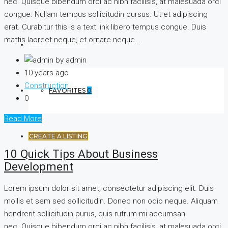
nec. Quisque bibendum orci ac nibh facilisis, at malesuada orci
congue. Nullam tempus sollicitudin cursus. Ut et adipiscing
erat. Curabitur this is a text link libero tempus congue. Duis
mattis laoreet neque, et ornare neque...
(+44) 7900922650
by admin
10 years ago
Construction
FAVORITES
0
0
Read More
CREATE A LISTING
10 Quick Tips About Business
Development
Lorem ipsum dolor sit amet, consectetur adipiscing elit. Duis
mollis et sem sed sollicitudin. Donec non odio neque. Aliquam
hendrerit sollicitudin purus, quis rutrum mi accumsan
nec. Quisque bibendum orci ac nibh facilisis, at malesuada orci