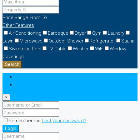
Price Range
From
To
Other Features
Air Conditioning
Barbeque
Dryer
Gym
Laundry
Lawn
Microwave
Outdoor Shower
Refrigerator
Sauna
Swimming Pool
TV Cable
Washer
WiFi
Window
Coverings
Search
Login
Register
×
Remember me
Lost your password?
Login