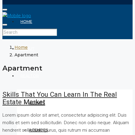
HOME
Home
ABOUT
Apartment
Apartment
REALTOR
Skills That You Can Learn In The Real
Estate Market
AGENTS
Lorem ipsum dolor sit amet, consectetur adipiscing elit. Duis
mollis et sem sed sollicitudin. Donec non odio neque. Aliquam
hendrerit sollicitudin purus, quis rutrum mi accumsan
AGENCIES