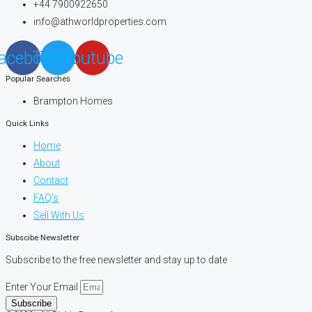
+44 7900922650
info@athworldproperties.com
acebook
Twitter
Youtube
Popular Searches
Brampton Homes
Quick Links
Home
About
Contact
FAQ's
Sell With Us
Subscibe Newsletter
Subscribe to the free newsletter and stay up to date
Enter Your Email
Subscribe